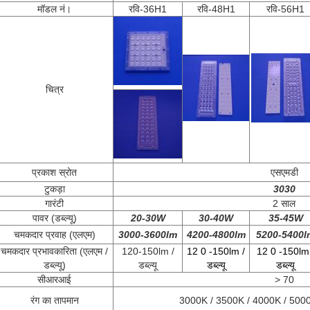
मॉडल नं।
रवि-36H1
रवि-48H1
रवि-56H1
चित्र
प्रकाश स्रोत
एसएमडी
टुकड़ा
3030
गारंटी
2 साल
पावर (डब्ल्यू)
20-30W
30-40W
35-45W
चमकदार प्रवाह (एलएम)
3000-3600lm
4200-4800lm
5200-5400l
चमकदार प्रभावकारिता (एलएम /
120-150lm /
12
0
-150lm /
12
0
-150lm 
डब्ल्यू)
डब्ल्यू
डब्ल्यू
डब्ल्यू
सीआरआई
> 70
रंग का तापमान
3000K / 3500K / 4000K / 5000