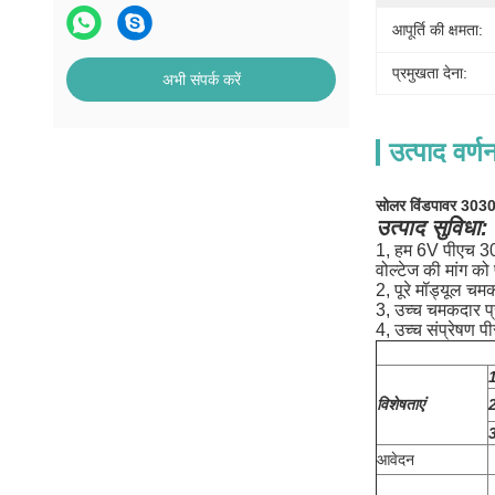
आपूर्ति की क्षमता:
प्रमुखता देना:
अभी संपर्क करें
उत्पाद वर्ण
सोलर विंडपावर 3030 
उत्पाद सुविधा:
1, हम 6V पीएच 303
वोल्टेज की मांग क
2, पूरे मॉड्यूल च
3, उच्च चमकदार प
4, उच्च संप्रेषण प
1
विशेषताएं
2
आवेदन