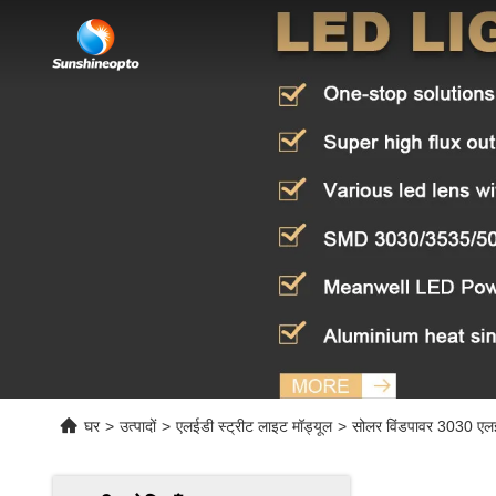
घर
>
उत्पादों
>
एलईडी स्ट्रीट लाइट मॉड्यूल
>
सोलर विंडपावर 3030 एलईड