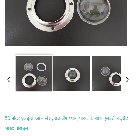
50 मीटर एलईडी ग्लास लेंस, रोड लैंप / धातु धारक के साथ एलईडी स्ट्रीट
लाइट मॉड्यूल