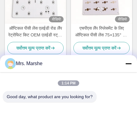
वीडियो
वीडियो
ऑप्टिकल पीसी लेंस एलईडी रोड लैंप
एचपीएस लैंप रिप्लेसमेंट के लिए
रेट्रोफिट किट OEM एलईडी स्ट्रीट
ऑप्टिकल पीसी लेंस 75×135° बीम
लाइटिंग समाधान के साथ 20W
कोण के साथ 24W एलईडी स्ट्रीट
सर्वोत्तम मूल्य प्राप्त करें
सर्वोत्तम मूल्य प्राप्त करें
एलईडी पीसीबी बोर्ड
लाइट रेट्रोफिट किट
Mrs. Marshe
त्वरित संपर्क
1:14 PM
Good day, what product are you looking for?
पता
Room7E, ब्लॉक ए, बीनफिन शिजी बिल्डिंग, लोंगजिआंग रोड, लॉन्गगैंग जिला,
शेन्ज़ेन, चीन 518172
टेलीफोन
86--13510560547