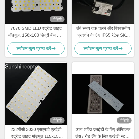
वीडियो
7070 SMD LED स्ट्रीट लाइट
लंबे समय तक चलने और विश्वसनीय
मॉड्यूल, 158x103 डिग्री बीम कोण
प्रदर्शन के लिए IP65 रेटेड SKD
और 50W-120W फुटपाथ प्रकाश
एलईडी लैंप
सर्वोत्तम मूल्य प्राप्त करें
सर्वोत्तम मूल्य प्राप्त करें
व्यवस्था के लिए 5050SMD LED
चिप के साथ
वीडियो
वीडियो
232पीसी 3030 एसएमडी एलईडी
उच्च शक्ति एलईडी के लिए ऑप्टिकल
स्ट्रीट लाइट मॉड्यूल 115x150
लेंस / रोड लैंप के लिए एलईडी स्ट्रीट