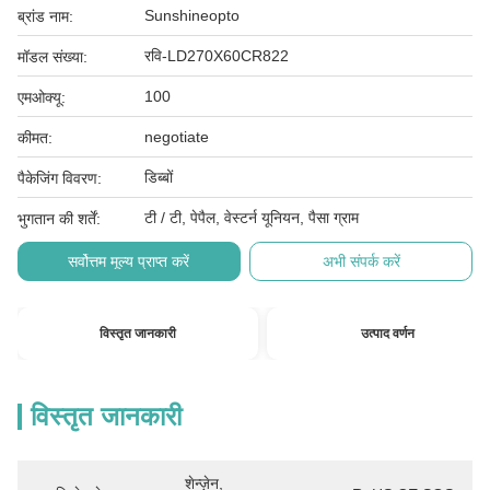
Sunshineopto
ब्रांड नाम:
रवि-LD270X60CR822
मॉडल संख्या:
100
एमओक्यू:
negotiate
कीमत:
डिब्बों
पैकेजिंग विवरण:
टी / टी, पेपैल, वेस्टर्न यूनियन, पैसा ग्राम
भुगतान की शर्तें:
सर्वोत्तम मूल्य प्राप्त करें
अभी संपर्क करें
विस्तृत जानकारी
उत्पाद वर्णन
विस्तृत जानकारी
शेन्ज़ेन, 