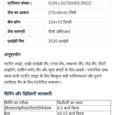
प्रतिरूप संख्या।
SUN-LD270X60CR822
लेंस का आकार
270×60×6.7मिमी
बीम कोण
154×73 डिग्री
लेंस सामग्री
पीसी ऑप्टिकल
एलईडी चिप
3535 एलईडी
अनुप्रयोग
स्ट्रीट लाइट, हाईवे एलईडी लैंप, टनल लैंप, स्क्वायर लैंप, रोड लैंप, सिटी
लाइटिंग, पार्किंग स्पॉट लैंप और सुंदर क्षेत्रों के लिए आदर्श। पारंपरिक उच्च
दबाव वाली स्ट्रीट लाइट के लिए बिल्कुल सही प्रतिस्थापन और पुराने
एचपीएस लैंप के लिए रेट्रोफिट समाधान।
शिपिंग और डिलिवरी जानकारी
शिपिंग का तरीका
डिलीवरी का समय
डीएचएल/यूपीएस/टीएनटी/फेडेक्स
4-5 कार्य दिवस
ईएम
10-15 कार्य दिवस