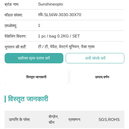
Sunshineopto
ब्रांड नाम:
रवि-SL56W-3030-30X70
मॉडल संख्या:
1
एमओक्यू:
1 pc / bag 0.2KG / SET
पैकेजिंग विवरण:
टी / टी, पेपैल, वेस्टर्न यूनियन, पैसा ग्राम
भुगतान की शर्तें:
सर्वोत्तम मूल्य प्राप्त करें
अभी संपर्क करें
विस्तृत जानकारी
उत्पाद वर्णन
विस्तृत जानकारी
शेन्ज़ेन, 
उत्पत्ति के प्लेस:
प्रमाणन:
SGS,ROHS
चीन