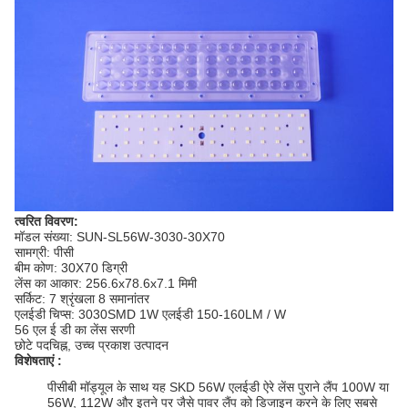
त्वरित विवरण:
मॉडल संख्या:
SUN-SL56W-3030-30X70
सामग्री: पीसी
बीम कोण: 30X70 डिग्री
लेंस का आकार: 256.6x78.6x7.1 मिमी
सर्किट: 7 श्रृंखला 8 समानांतर
एलईडी चिप्स: 3030SMD 1W एलईडी 150-160LM / W
56 एल ई डी का लेंस सरणी
छोटे पदचिह्न, उच्च प्रकाश उत्पादन
विशेषताएं :
पीसीबी मॉड्यूल के साथ यह SKD 56W एलईडी ऐरे लेंस पुराने लैंप 100W या
56W, 112W और इतने पर जैसे पावर लैंप को डिजाइन करने के लिए सबसे