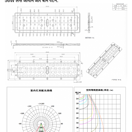
56W लेंस आयाम और बीम पैटर्न: