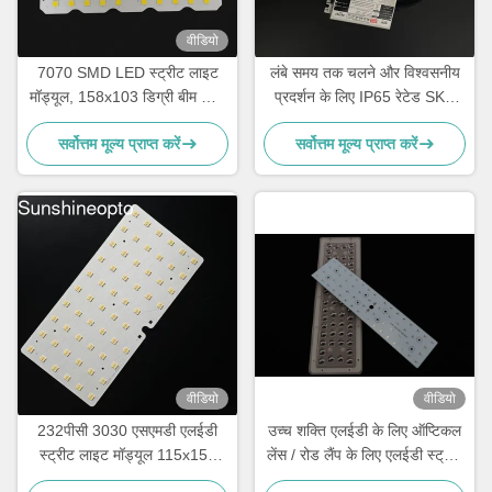
वीडियो
7070 SMD LED स्ट्रीट लाइट
लंबे समय तक चलने और विश्वसनीय
मॉड्यूल, 158x103 डिग्री बीम कोण
प्रदर्शन के लिए IP65 रेटेड SKD
और 50W-120W फुटपाथ प्रकाश
एलईडी लैंप
सर्वोत्तम मूल्य प्राप्त करें
सर्वोत्तम मूल्य प्राप्त करें
व्यवस्था के लिए 5050SMD LED
चिप के साथ
वीडियो
वीडियो
232पीसी 3030 एसएमडी एलईडी
उच्च शक्ति एलईडी के लिए ऑप्टिकल
स्ट्रीट लाइट मॉड्यूल 115x150
लेंस / रोड लैंप के लिए एलईडी स्ट्रीट
डिग्री बीम कोण और ऑप्टिकल ग्रेड
लाइट घटक