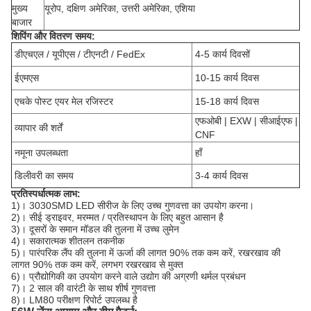
मुख्य
यूरोप, दक्षिण अमेरिका, उत्तरी अमेरिका, एशिया
बाजार
शिपिंग और वितरण समय:
डीएचएल / यूपीएस / टीएनटी / FedEx
4-5 कार्य दिवसों
ईएमएस
10-15 कार्य दिवस
एचके पोस्ट एयर मेल रजिस्टर
15-18 कार्य दिवस
एफओबी | EXW | सीआईएफ |
व्यापार की शर्तें
CNF
नमूना उपलब्धता
हाँ
डिलीवरी का समय
3-4 कार्य दिवस
प्रतिस्पर्धात्मक लाभ:
1)।
3030SMD LED सीरीज के लिए उच्च गुणवत्ता का उपयोग करना।
2)।
सीई ड्राइवर, मरम्मत / प्रतिस्थापन के लिए बहुत आसान है
3)।
दूसरों के समान मॉडल की तुलना में उच्च लुमेन
4)।
सकारात्मक शीतलन तकनीक
5)।
पारंपरिक लैंप की तुलना में ऊर्जा की लागत 90% तक कम करें, रखरखाव की
लागत 90% तक कम करें, लगभग रखरखाव से मुक्त
6)।
प्रौद्योगिकी का उपयोग करने वाले उद्योग की अग्रणी थर्मल प्रबंधन
7)।
2 साल की वारंटी के साथ शीर्ष गुणवत्ता
8)।
LM80 परीक्षण रिपोर्ट उपलब्ध है