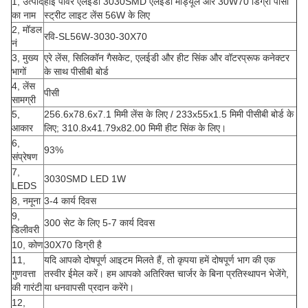
1, उत्पाद
हाई पावर एलईडी 3030SMD एलईडी मॉड्यूल और 30W70 डिग्री पीसी
का नाम
स्ट्रीट लाइट लेंस 56W के लिए
2, मॉडल
रवि-SL56W-3030-30X70
नं
3, मुख्य
एरे लेंस, सिलिकॉन गैसकेट, एलईडी और हीट सिंक और वॉटरप्रूफ कनेक्टर
भागों
के साथ पीसीबी बोर्ड
4, लेंस
पीसी
सामग्री
5,
256.6x78.6x7.1 मिमी लेंस के लिए / 233x55x1.5 मिमी पीसीबी बोर्ड के
आकार
लिए; 310.8x41.79x82.00 मिमी हीट सिंक के लिए।
6,
93%
संप्रेषण
7,
3030SMD LED 1W
LEDS
8, नमूना
3-4 कार्य दिवस
9,
300 सेट के लिए 5-7 कार्य दिवस
डिलीवरी
10, कोण
30X70 डिग्री है
11,
यदि आपको दोषपूर्ण आइटम मिलते हैं, तो कृपया हमें दोषपूर्ण भाग की एक
गुणवत्ता
तस्वीर ईमेल करें।
हम आपको अतिरिक्त चार्जर के बिना प्रतिस्थापन भेजेंगे,
की गारंटी
या धनवापसी प्रदान करेंगे।
12,