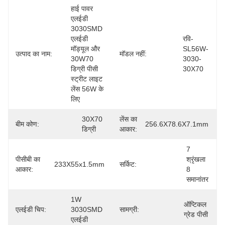
हाई पावर 
एलईडी 
3030SMD 
एलईडी 
रवि-
मॉड्यूल और 
SL56W-
उत्पाद का नाम:
मॉडल नहीं:
30W70 
3030-
डिग्री पीसी 
30X70
स्ट्रीट लाइट 
लेंस 56W के 
लिए
30X70 
लेंस का
बीम कोण:
256.6X78.6X7.1mm
डिग्री
आकार:
7 
पीसीबी का
श्रृंखला 
233X55x1.5mm
सर्किट:
आकार:
8 
समानांतर
1W 
ऑप्टिकल 
एलईडी चिप:
3030SMD 
सामग्री:
ग्रेड पीसी
एलईडी