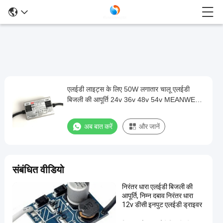
एलईडी लाइट्स के लिए 50W लगातार चालू एलईडी
एलईडी
बिजली की आपूर्ति 24v 36v 48v 54v MEANWELL
लाइट्स
ड्राइवर्स
के
अब बात करें
और जानें
लिए
50W
लगातार
संबंधित वीडियो
चालू
निरंतर धारा एलईडी बिजली की
एलईडी
आपूर्ति, निम्न दबाव निरंतर धारा
बिजली
12v डीसी इनपुट एलईडी ड्राइवर
की