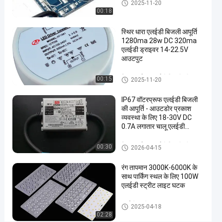
निरंतर वर्तमान एलईडी बिजली की आ
2025-11-20
आपूर्ति
पूर्ति
00:18
24v
स्थिर धारा एलईडी बिजली आपूर्ति
36v
1280ma 28w DC 320ma
48v
एलईडी ड्राइवर 14-22.5V
आउटपुट
54v
MEANWELL
निरंतर वर्तमान एलईडी बिजली की आ
00:15
2025-11-20
पूर्ति
ड्राइवर्स
IP67 वॉटरप्रूफ एलईडी बिजली
निरंतर
की आपूर्ति - आउटडोर प्रकाश
अब बात करें
वर्तमान
2026-
1823
व्यवस्था के लिए 18‑30V DC
एलईडी
0.7A लगातार चालू एलईडी
01-21
विचार
बिजली की
साझा करना
ड्राइवर
आपूर्ति
निरंतर वर्तमान एलईडी बिजली की आ
00:30
2026-04-15
#
पूर्ति
पनरोक
रंग तापमान 3000K-6000K के
एलईडी
साथ पार्किंग स्थल के लिए 100W
एलईडी स्ट्रीट लाइट घटक
ड्राइवर
#
एलईडी स्ट्रीट लाइट घटक
एलईडी
2025-04-18
02:28
लाइट