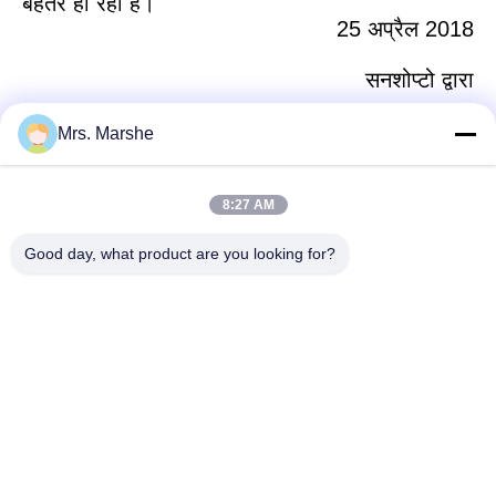
बेहतर हो रही है।
25 अप्रैल 2018
सनशोप्टो द्वारा
Mrs. Marshe
त्वरित संपर्क
8:27 AM
Good day, what product are you looking for?
पता
Room7E, ब्लॉक ए, बीनफिन शिजी बिल्डिंग, लोंगजिआंग रोड, लॉन्गगैंग जिला,
शेन्ज़ेन, चीन 518172
टेलीफोन
86--13510560547
ईमेल
sales@sunshineopto.com