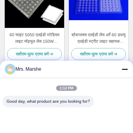
60 प्वाइंट 5050 एलईडी स्टेडियम
ब्रैडग्लक्स एलईडी लेंस अर्रे 60 डब्ल्यू
लाइट मॉड्यूल लेंस 150W
एलईडी स्ट्रीट लाइट सहायक
वाटरप्रूफ 188X188MM
उपकरण, आरओएचएस
सर्वोत्तम मूल्य प्राप्त करें
सर्वोत्तम मूल्य प्राप्त करें
Mrs. Marshe
त्वरित संपर्क
1:12 PM
Good day, what product are you looking for?
पता
Room7E, ब्लॉक ए, बीनफिन शिजी बिल्डिंग, लोंगजिआंग रोड, लॉन्गगैंग जिला,
शेन्ज़ेन, चीन 518172
टेलीफोन