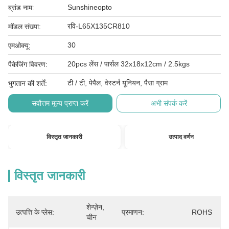
Sunshineopto
ब्रांड नाम:
रवि-L65X135CR810
मॉडल संख्या:
30
एमओक्यू:
20pcs लेंस / पार्सल 32x18x12cm / 2.5kgs
पैकेजिंग विवरण:
टी / टी, पेपैल, वेस्टर्न यूनियन, पैसा ग्राम
भुगतान की शर्तें:
सर्वोत्तम मूल्य प्राप्त करें
अभी संपर्क करें
विस्तृत जानकारी
उत्पाद वर्णन
विस्तृत जानकारी
शेन्ज़ेन, 
उत्पत्ति के प्लेस:
प्रमाणन:
ROHS
चीन