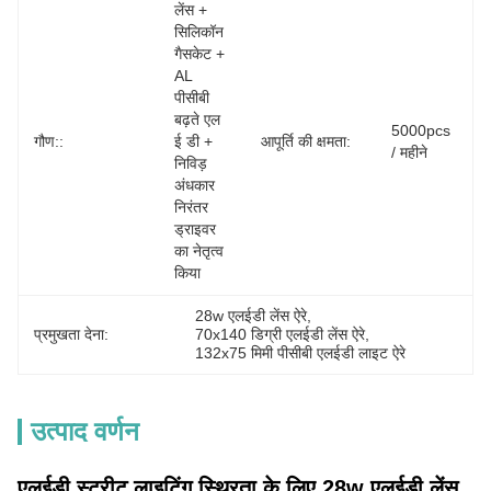
लेंस + 
सिलिकॉन 
गैसकेट + 
AL 
पीसीबी 
बढ़ते एल 
5000pcs 
गौण::
ई डी + 
आपूर्ति की क्षमता:
/ महीने
निविड़ 
अंधकार 
निरंतर 
ड्राइवर 
का नेतृत्व 
किया
28w एलईडी लेंस ऐरे
, 
प्रमुखता देना:
70x140 डिग्री एलईडी लेंस ऐरे
, 
132x75 मिमी पीसीबी एलईडी लाइट ऐरे
उत्पाद वर्णन
एलईडी स्ट्रीट लाइटिंग स्थिरता के लिए 28w एलईडी लेंस