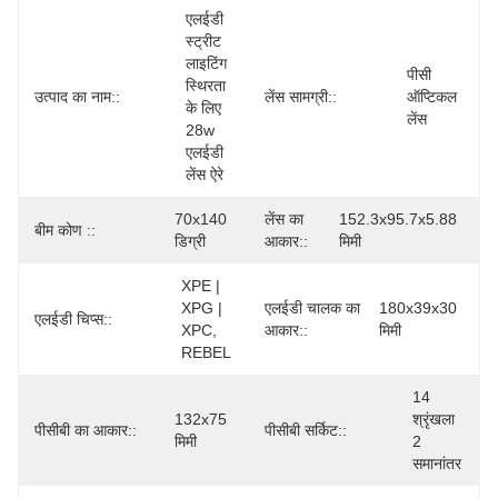
एलईडी 
स्ट्रीट 
लाइटिंग 
पीसी 
स्थिरता 
उत्पाद का नाम::
लेंस सामग्री::
ऑप्टिकल 
के लिए 
लेंस
28w 
एलईडी 
लेंस ऐरे
70x140 
लेंस का
152.3x95.7x5.88 
बीम कोण ::
डिग्री
आकार::
मिमी
XPE | 
XPG | 
एलईडी चालक का
180x39x30 
एलईडी चिप्स::
XPC, 
आकार::
मिमी
REBEL
14 
132x75 
श्रृंखला 
पीसीबी का आकार::
पीसीबी सर्किट::
मिमी
2 
समानांतर