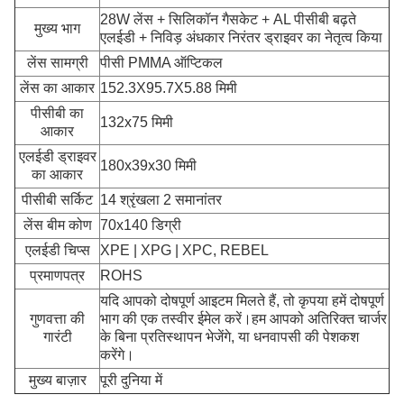
28W लेंस + सिलिकॉन गैसकेट + AL पीसीबी बढ़ते
मुख्य भाग
एलईडी + निविड़ अंधकार निरंतर ड्राइवर का नेतृत्व किया
लेंस सामग्री
पीसी PMMA ऑप्टिकल
लेंस का आकार
152.3X95.7X5.88 मिमी
पीसीबी का
132x75 मिमी
आकार
एलईडी ड्राइवर
180x39x30 मिमी
का आकार
पीसीबी सर्किट
14 श्रृंखला 2 समानांतर
लेंस बीम कोण
70x140 डिग्री
एलईडी चिप्स
XPE | XPG | XPC, REBEL
प्रमाणपत्र
ROHS
यदि आपको दोषपूर्ण आइटम मिलते हैं, तो कृपया हमें दोषपूर्ण
गुणवत्ता की
भाग की एक तस्वीर ईमेल करें।हम आपको अतिरिक्त चार्जर
गारंटी
के बिना प्रतिस्थापन भेजेंगे, या धनवापसी की पेशकश
करेंगे।
मुख्य बाज़ार
पूरी दुनिया में