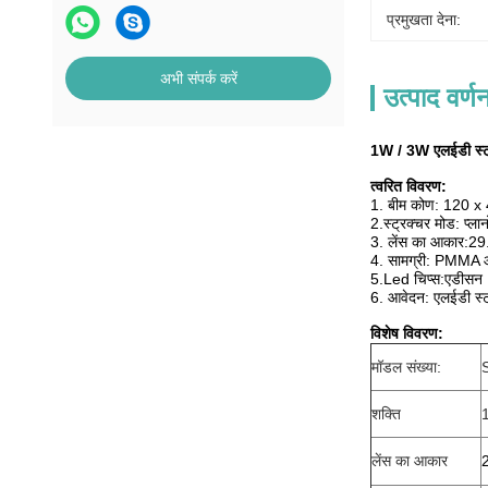
प्रमुखता देना:
अभी संपर्क करें
उत्पाद वर्ण
1W / 3W एलईडी स्ट्री
त्वरित विवरण:
1. बीम कोण: 120 x 
2.स्ट्रक्चर मोड: प्लान
3. लेंस का आकार:
29.
4. सामग्री: PMMA ऑ
5.Led चिप्स:
एडीसन
6. आवेदन: एलईडी स्ट
विशेष विवरण:
मॉडल संख्या:
शक्ति
लेंस का आकार
2