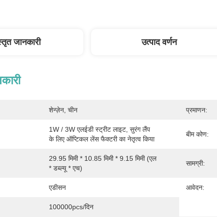
स्तृत जानकारी
उत्पाद वर्णन
नकारी
शेन्ज़ेन, चीन
प्रमाणन:
1W / 3W एलईडी स्ट्रीट लाइट, सुरंग लैंप 
बीम कोण:
के लिए ऑप्टिकल लेंस फैक्टरी का नेतृत्व किया
29.95 मिमी * 10.85 मिमी * 9.15 मिमी (एल 
सामग्री:
* डब्ल्यू * एच)
एडीसन
आवेदन:
100000pcs/दिन