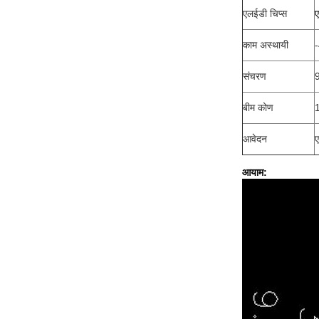
एलईडी चिप्स
काम अस्थायी
-
संचरण
बीम कोण
1
आवेदन
ए
आयाम: