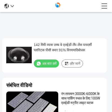
142 मिमी व्यास उच्च बे एलईडी लैंप लेंस पारदर्शी
142
प्लास्टिक पीसी कवर 91% विस्मयादिबोधक
मिमी
व्यास
अब बात करें
और जानें
उच्च
बे
एलईडी
संबंधित वीडियो
लैंप
रंग तापमान 3000K-6000K के
लेंस
साथ पार्किंग स्थल के लिए 100W
पारदर्शी
एलईडी स्ट्रीट लाइट घटक
प्लास्टिक