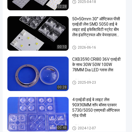
एलईडी स्ट्रीट लाइट घटक
2025-04-18
पीसी
02:28
कवर
50×50mm 30° ऑप्टिकल पीसी
91%
एलईडी लेंस SMD 5050 हाई बे
विस्मयादिबोधक
लाइट हाई इफेक्टिविटी स्ट्रेट बीम
लेंस इंडस्ट्रियल और वेयरहाउस
लाइटिंग के लिए
अब बात करें
हाई बे
2025-
207
3030 एलईडी लेंस
00:10
लाइट
2026-06-16
06-25
विचार
लेंस
साझा करना
CXB3590 CRI80 36V एलईडी
#
के साथ 30W 50W 100W
78MM Dia LED ग्लास लेंस
प्रतिस्थापन
प्रकाश लेंस
हाई बे लाइट लेंस
2025-09-23
#
00:28
एलईडी
बल्ब
4 एलईडी हाई बे लाइट लेंस
लेंस
90X90MM शॉप बॉक्स प्रकार
#
5730/5050 एसएमडी ऑप्टिकल
ग्रेड पीसी
उच्च
बे
हाई बे लाइट लेंस
00:48
2024-12-07
लेंस