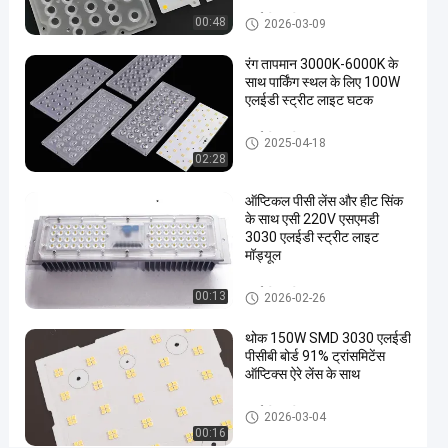
लाइट
एलईडी स्ट्रीट लाइट मॉड्यूल
00:48
2026-03-09
घटक
रंग तापमान 3000K-6000K के
एलईडी
साथ पार्किंग स्थल के लिए 100W
अब बात करें
2025-
169
स्ट्रीट
एलईडी स्ट्रीट लाइट घटक
लाइट
10-14
विचार
साझा करना
मॉड्यूल
एलईडी स्ट्रीट लाइट घटक
2025-04-18
02:28
#
स्ट्रीट
ऑप्टिकल पीसी लेंस और हीट सिंक
लाइट ने
के साथ एसी 220V एसएमडी
रेट्रोफिट
3030 एलईडी स्ट्रीट लाइट
#
मॉड्यूल
एलईडी
एलईडी स्ट्रीट लाइट घटक
00:13
2026-02-26
लाइट
रिप्लेसमेंट
थोक 150W SMD 3030 एलईडी
का नेतृत्व
पीसीबी बोर्ड 91% ट्रांसमिटेंस
किया
ऑप्टिक्स ऐरे लेंस के साथ
#
एलईडी
एलईडी स्ट्रीट लाइट मॉड्यूल
2026-03-04
00:16
प्रकाश