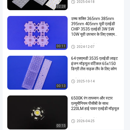
एलईडी स्ट्रीट लाइट घटक
2025-04-18
60LM
02:28
उच्च
उच्च शक्ति 365nm 385nm
शक्ति
395nm 405nm यूवी एलईडी
दीपक
CHIP 3535 एलईडी 3W 5W
10W यूवी उपचार के लिए एसएमडी
का
एलईडी चिप
नेतृत्व
1W हाई पावर एलईडी
00:11
2024-12-07
किया
64 एसएमडी 3535 एलईडी लाइट
इंजन मॉड्यूल वर्टिकल 65x150
अब बात करें
1W हाई
2025-
142
डिग्री लेंस सड़क लैंप के लिए कोण
पावर
04-06
विचार
एलईडी
साझा करना
एलईडी स्ट्रीट लाइट मॉड्यूल
2025-10-14
00:13
#
उच्च
6500K रंग तापमान और स्टार
शक्ति
एल्यूमीनियम पीसीबी के साथ
220LM हाई पावर एलईडी मॉड्यूल
1 w
का
1W हाई पावर एलईडी
2026-04-25
नेतृत्व
00:15
किया