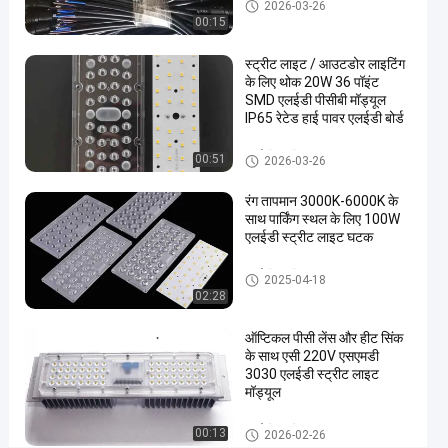
एलईडी स्ट्रीट लाइट घटक
2026-03-26
के
00:15
लिए
स्ट्रीट लाइट / आउटडोर लाइटिंग
एलईडी
के लिए थोक 20W 36 पॉइंट
स्ट्रीट
SMD एलईडी पीसीबी मॉड्यूल
IP65 रेटेड हाई पावर एलईडी बोर्ड
लाइट
घटक
एलईडी स्ट्रीट लाइट घटक
00:51
2026-03-26
एलईडी
अब बात करें
रंग तापमान 3000K-6000K के
2026-
13
स्ट्रीट
साथ पार्किंग स्थल के लिए 100W
लाइट
03-27
विचार
एलईडी स्ट्रीट लाइट घटक
साझा करना
घटक
#
एलईडी स्ट्रीट लाइट घटक
2025-04-18
02:28
प्रकाश
घटक
ऑप्टिकल पीसी लेंस और हीट सिंक
भागों
के साथ एसी 220V एसएमडी
का
3030 एलईडी स्ट्रीट लाइट
मॉड्यूल
नेतृत्व
किया
एलईडी स्ट्रीट लाइट घटक
00:13
#
2026-02-26