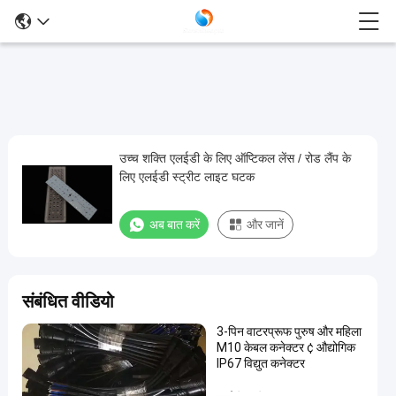
उच्च शक्ति एलईडी के लिए ऑप्टिकल लेंस / रोड लैंप के
उच्च
लिए एलईडी स्ट्रीट लाइट घटक
शक्ति
एलईडी
अब बात करें
और जानें
के
लिए
ऑप्टिकल
संबंधित वीडियो
लेंस
3-पिन वाटरप्रूफ पुरुष और महिला
/
M10 केबल कनेक्टर ¢ औद्योगिक
रोड
IP67 विद्युत कनेक्टर
लैंप